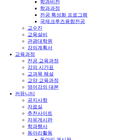
학과비전
학과과정
전공 특성화 프로그램
국제크루즈융합전공
교수진
교육설비
관광대학원
강의계획서
교육과정
전공 교육과정
강의 시간표
교과목 해설
교양 교육과정
영어강의 대본
커뮤니티
공지사항
자료실
추천사이트
자유게시판
학과행사
동아리활동
동아리 게시판