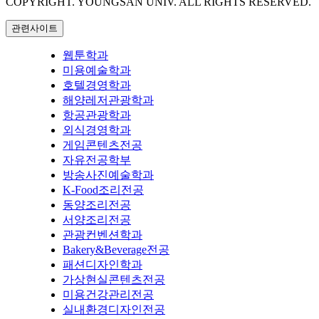
COPYRIGHT. YOUNGSAN UNIV. ALL RIGHTS RESERVED.
관련사이트
웹툰학과
미용예술학과
호텔경영학과
해양레저관광학과
항공관광학과
외식경영학과
게임콘텐츠전공
자유전공학부
방송사진예술학과
K-Food조리전공
동양조리전공
서양조리전공
관광컨벤션학과
Bakery&Beverage전공
패션디자인학과
가상현실콘텐츠전공
미용건강관리전공
실내환경디자인전공