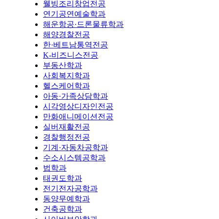
웰빙조리창업전공
연기공연예술학과
해운항공·드론물류학과
해양경찰전공
한·베트남통역전공
K-비즈니스전공
부동산학과
사회복지학과
헬스케어학과
아동·가족상담학과
시각영상디자인전공
만화애니메이션전공
실버재활전공
경찰행정전공
기계·자동차공학과
수소시스템공학과
법학과
태권도학과
전기전자공학과
동양무예학과
건축공학과