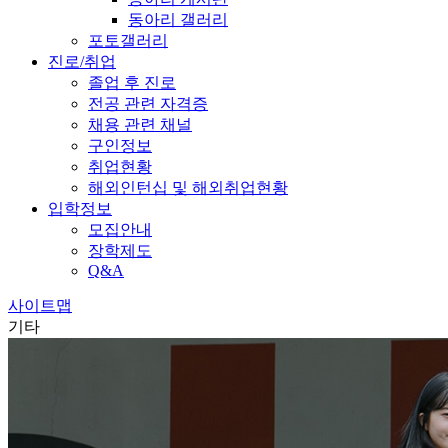
동아리 갤러리
포토갤러리
진로/취업
졸업 후 진로
전공 관련 자격증
채용 관련 채널
구인정보
취업현황
해외인턴십 및 해외취업현황
입학정보
모집안내
장학제도
Q&A
사이트맵
기타