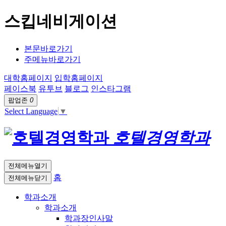
스킵네비게이션
본문바로가기
주메뉴바로가기
대학홈페이지
입학홈페이지
페이스북
유투브
블로그
인스타그램
팝업존
0
Select Language
▼
호텔경영학과
전체메뉴열기
홈
전체메뉴닫기
학과소개
학과소개
학과장인사말