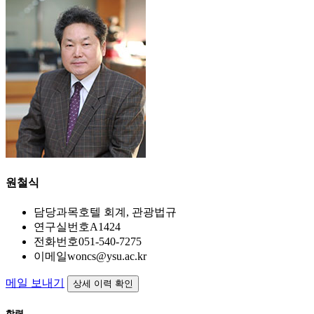
원철식
담당과목
호텔 회계, 관광법규
연구실번호
A1424
전화번호
051-540-7275
이메일
woncs@ysu.ac.kr
메일 보내기
상세 이력 확인
학력