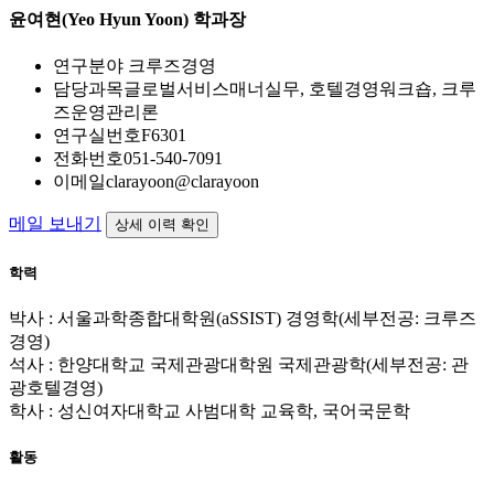
윤여현(Yeo Hyun Yoon)
학과장
연구분야
크루즈경영
담당과목
글로벌서비스매너실무, 호텔경영워크숍, 크루
즈운영관리론
연구실번호
F6301
전화번호
051-540-7091
이메일
clarayoon@clarayoon
메일 보내기
상세 이력 확인
학력
박사 : 서울과학종합대학원(aSSIST) 경영학(세부전공: 크루즈
경영)
석사 : 한양대학교 국제관광대학원 국제관광학(세부전공: 관
광호텔경영)
학사 : 성신여자대학교 사범대학 교육학, 국어국문학
활동