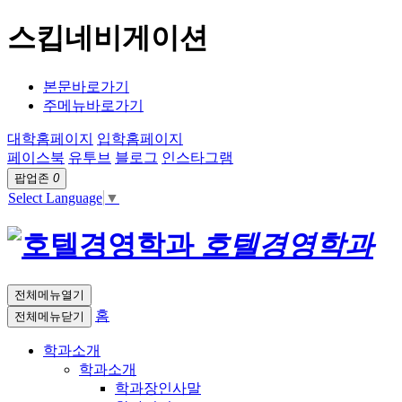
스킵네비게이션
본문바로가기
주메뉴바로가기
대학홈페이지
입학홈페이지
페이스북
유투브
블로그
인스타그램
팝업존
0
Select Language
▼
호텔경영학과
전체메뉴열기
홈
전체메뉴닫기
학과소개
학과소개
학과장인사말