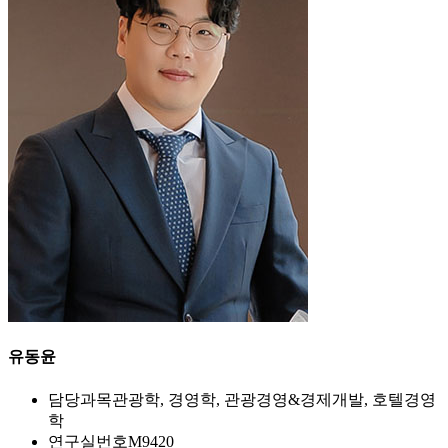
유동윤
담당과목
관광학, 경영학, 관광경영&경제개발, 호텔경영
학
연구실번호
M9420