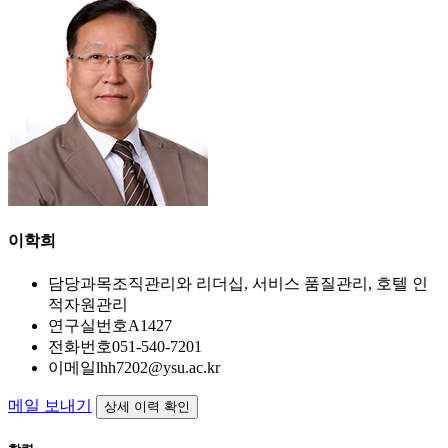
이학희
담당과목
조직관리와 리더십, 서비스 품질관리, 호텔 인
적자원관리
연구실번호
A1427
전화번호
051-540-7201
이메일
lhh7202@ysu.ac.kr
메일 보내기
상세 이력 확인