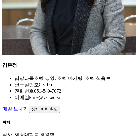
김은정
담당과목
호텔 경영, 호텔 마케팅, 호텔 식음료
연구실번호
C3106
전화번호
051-540-7072
이메일
kime@ysu.ac.kr
메일 보내기
상세 이력 확인
학력
박사: 세종대학교 경영학