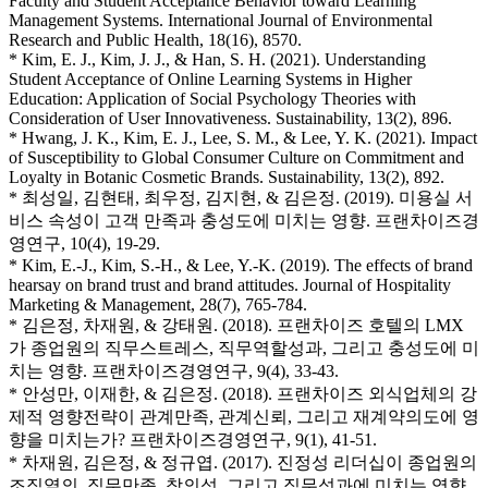
Faculty and Student Acceptance Behavior toward Learning
Management Systems. International Journal of Environmental
Research and Public Health, 18(16), 8570.
* Kim, E. J., Kim, J. J., & Han, S. H. (2021). Understanding
Student Acceptance of Online Learning Systems in Higher
Education: Application of Social Psychology Theories with
Consideration of User Innovativeness. Sustainability, 13(2), 896.
* Hwang, J. K., Kim, E. J., Lee, S. M., & Lee, Y. K. (2021). Impact
of Susceptibility to Global Consumer Culture on Commitment and
Loyalty in Botanic Cosmetic Brands. Sustainability, 13(2), 892.
* 최성일, 김현태, 최우정, 김지현, & 김은정. (2019). 미용실 서
비스 속성이 고객 만족과 충성도에 미치는 영향. 프랜차이즈경
영연구, 10(4), 19-29.
* Kim, E.-J., Kim, S.-H., & Lee, Y.-K. (2019). The effects of brand
hearsay on brand trust and brand attitudes. Journal of Hospitality
Marketing & Management, 28(7), 765-784.
* 김은정, 차재원, & 강태원. (2018). 프랜차이즈 호텔의 LMX
가 종업원의 직무스트레스, 직무역할성과, 그리고 충성도에 미
치는 영향. 프랜차이즈경영연구, 9(4), 33-43.
* 안성만, 이재한, & 김은정. (2018). 프랜차이즈 외식업체의 강
제적 영향전략이 관계만족, 관계신뢰, 그리고 재계약의도에 영
향을 미치는가? 프랜차이즈경영연구, 9(1), 41-51.
* 차재원, 김은정, & 정규엽. (2017). 진정성 리더십이 종업원의
조직열의, 직무만족, 창의성, 그리고 직무성과에 미치는 영향.