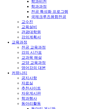
학과비전
학과과정
전공 특성화 프로그램
국제크루즈융합전공
교수진
교육설비
관광대학원
강의계획서
교육과정
전공 교육과정
강의 시간표
교과목 해설
교양 교육과정
영어강의 대본
커뮤니티
공지사항
자료실
추천사이트
자유게시판
학과행사
동아리활동
동아리 게시판