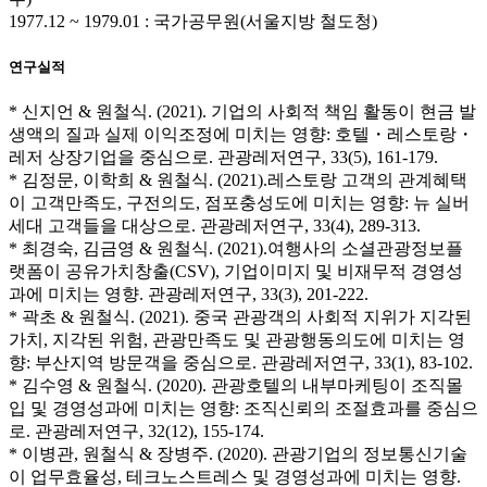
1977.12 ~ 1979.01 : 국가공무원(서울지방 철도청)
연구실적
* 신지언 & 원철식. (2021). 기업의 사회적 책임 활동이 현금 발
생액의 질과 실제 이익조정에 미치는 영향: 호텔・레스토랑・
레저 상장기업을 중심으로. 관광레저연구, 33(5), 161-179.
* 김정문, 이학희 & 원철식. (2021).레스토랑 고객의 관계혜택
이 고객만족도, 구전의도, 점포충성도에 미치는 영향: 뉴 실버
세대 고객들을 대상으로. 관광레저연구, 33(4), 289-313.
* 최경숙, 김금영 & 원철식. (2021).여행사의 소셜관광정보플
랫폼이 공유가치창출(CSV), 기업이미지 및 비재무적 경영성
과에 미치는 영향. 관광레저연구, 33(3), 201-222.
* 곽초 & 원철식. (2021). 중국 관광객의 사회적 지위가 지각된
가치, 지각된 위험, 관광만족도 및 관광행동의도에 미치는 영
향: 부산지역 방문객을 중심으로. 관광레저연구, 33(1), 83-102.
* 김수영 & 원철식. (2020). 관광호텔의 내부마케팅이 조직몰
입 및 경영성과에 미치는 영향: 조직신뢰의 조절효과를 중심으
로. 관광레저연구, 32(12), 155-174.
* 이병관, 원철식 & 장병주. (2020). 관광기업의 정보통신기술
이 업무효율성, 테크노스트레스 및 경영성과에 미치는 영향.