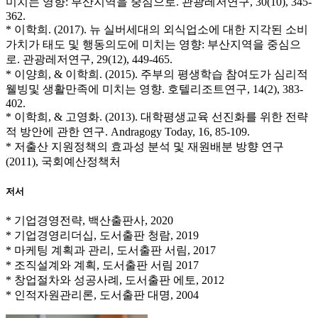
미치는 영향: 부산지역을 중심으로. 관광레저연구, 30(10), 345-
362.
* 이학희. (2017). 뉴 실버세대의 외식업소에 대한 지각된 소비
가치가 태도 및 행동의도에 미치는 영향: 부산지역을 중심으
로. 관광레저연구, 29(12), 449-465.
* 이양희, & 이학희. (2015). 주부의 평생학습 참여도가 심리적
웰빙및 생활만족에 미치는 영향. 호텔리조트연구, 14(2), 383-
402.
* 이학희, & 고영화. (2013). 대학평생교육 선진화를 위한 전략
적 방안에 관한 연구. Andragogy Today, 16, 85-109.
* 저출산 지원정책의 효과성 분석 및 재원배분 방향 연구
(2011), 국회예산정책처
저서
* 기업경영전략, 백산출판사, 2020
* 기업경영리더십, 도서출판 청람, 2019
* 마케팅 계획과 관리, 도서출판 서림, 2017
* 조직설계와 계획, 도서출판 서림 2017
* 창업절차와 성공사례, 도서출판 에토, 2012
* 인적자원관리론, 도서출판 대명, 2004