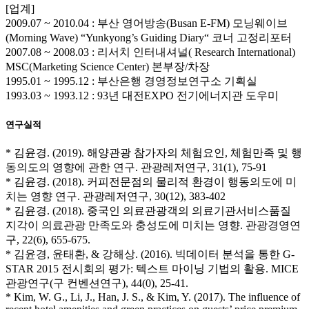
[업계]
2009.07 ~ 2010.04 : 부산 영어방송(Busan E-FM) 모닝웨이브
(Morning Wave) “Yunkyong’s Guiding Diary“ 코너 고정리포터
2007.08 ~ 2008.03 : 리서치 인터내셔널( Research International)
MSC(Marketing Science Center) 본부장/차장
1995.01 ~ 1995.12 : 부산은행 경영정보연구소 기획실
1993.03 ~ 1993.12 : 93년 대전EXPO 전기에너지관 도우미
연구실적
* 김윤경. (2019). 해양관광 참가자의 체험요인, 체험만족 및 행
동의도의 영향에 관한 연구. 관광레저연구, 31(1), 75-91
* 김윤경. (2018). 커피전문점의 물리적 환경이 행동의도에 미
치는 영향 연구. 관광레저연구, 30(12), 383-402
* 김윤경. (2018). 중국인 의료관광객의 의료기관서비스품질
지각이 의료관광 만족도와 충성도에 미치는 영향. 관광경영연
구, 22(6), 655-675.
* 김윤경, 윤태환, & 강해상. (2016). 빅데이터 분석을 통한 G-
STAR 2015 전시회의 평가: 텍스트 마이닝 기법의 활용. MICE
관광연구(구 컨벤션연구), 44(0), 25-41.
* Kim, W. G., Li, J., Han, J. S., & Kim, Y. (2017). The influence of