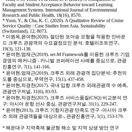
Faculty and Student Acceptance Behavior toward Learning
Management Systems. International Journal of Environmental
Research and Public Health, 18(16), 8570.
* Yoon, Y., & Cha, K. C. (2020). A Qualitative Review of Cruise
Service Quality : Case Studies from Asia. Sustainability
(Switzerland), 12, 8073.
* 이원옥,윤여현(2020). 절단된 포아송 모형을 적용한 인바운
드 크루즈 관광객의 수요결정요인 분석. 호텔리조트연구,
19(3), 121-138.
* 윤여현,엄재근(2019). ser-M Framework를 이용한 크루즈 기업
경영의 메커니즘 - 카니발 코퍼레이션 사례를 중심으로, 관광
진흥연구, 7(1), 141-166.
* 윤여현,엄재근(2019). 크루즈 외래 관광객 집단분석: 추천의
도를 중심으로, 무역연구, 15(1), 437-458.
* 윤여현,차경천(2017). 국내 입항 크루즈 외래관광객 수 예측,
관광연구저널, 31(6), 83-93.
* 윤여현,차경천(2017). 크루즈 서비스품질(CSQ) 비교분석 연
구: 아시아 운항 선사 중심, 관광연구저널, 31(1), 229-247.
* 윤여현(2013), 크루즈 기항지관광 만족도 연구 -아시아 크루
즈 외래 관광객들을 대상으로-, 관광진흥연구, 1(1), 153-179.
* 해운대구 지역축제 불균형 해소 및 지역 상생 방안 연구