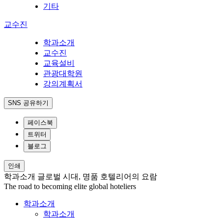
기타
교수진
학과소개
교수진
교육설비
관광대학원
강의계획서
SNS 공유하기
페이스북
트위터
블로그
인쇄
학과소개
글로벌 시대, 명품 호텔리어의 요람
The road to becoming elite global hoteliers
학과소개
학과소개